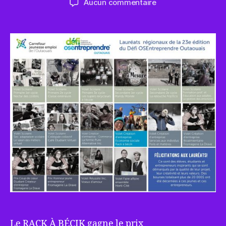
sur
Aucun commentaire
l'article
l’article
Gagnant
–
Osentreprendre
2021
Le RACK À BÉCIK gagne le prix