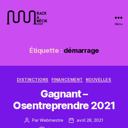
Menu
RACK
À
BÉCIK
Étiquette :
démarrage
Catégories
DISTINCTIONS
FINANCEMENT
NOUVELLES
Gagnant –
Osentreprendre 2021
Par
Webmestre
avril 28, 2021
Auteur
Date
de
de